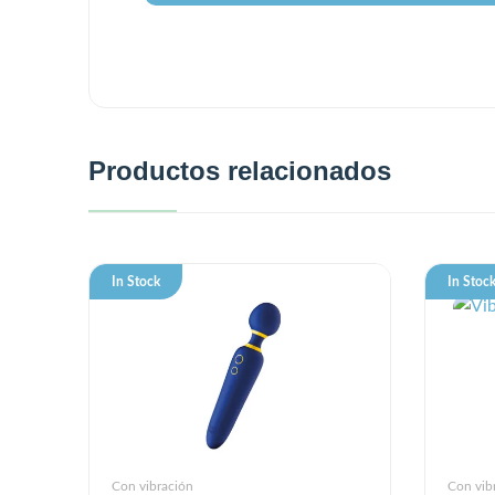
Productos relacionados
In Stock
In Stoc
Con vibración
Con vib