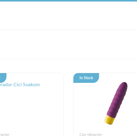
k
In Stock
ración
Con vibración