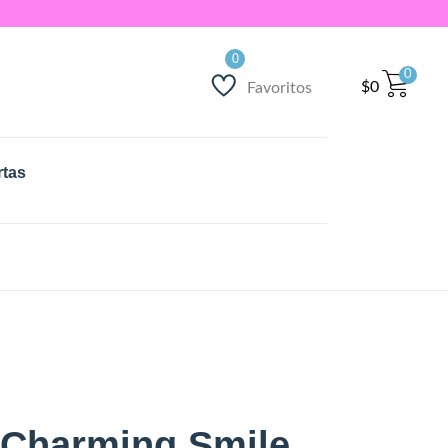
0
$
0
Favoritos
rtas
s Charming Smile