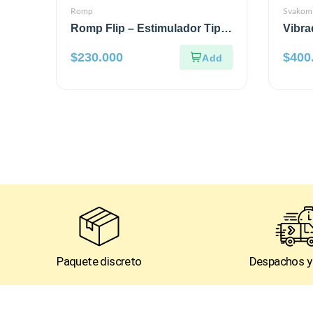
Romp
Svakom
Romp Flip – Estimulador Tipo
Vibra
Hitachi Azul
$
230.000
$
400
Paquete discreto
Despachos y