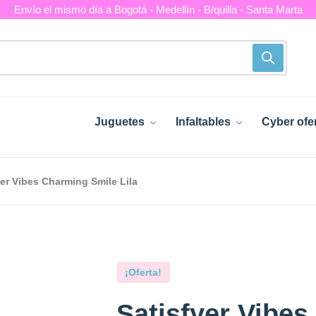
Envío el mismo día a Bogotá - Medellín - B/quilla - Santa Marta
Juguetes
Infaltables
Cyber ofe
yer Vibes Charming Smile Lila
¡Oferta!
Satisfyer Vibe