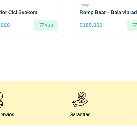
Romp
dor Cici Svakom
Romp Beat – Bala vibra
Morado
.000
$
185.000
 envíos
Garantías