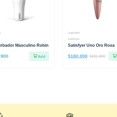
s
Juguetes
Satisfyer
rbador Masculino Robin
Satisfyer Uno Oro Rosa
.900
$
160.000
$
231.900