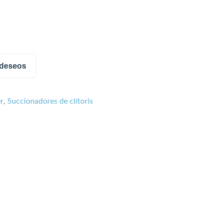
e deseos
er
,
Succionadores de clítoris