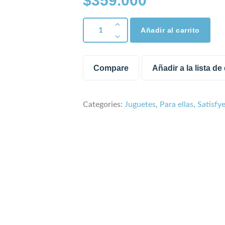
$
359.000
Añadir al carrito
Compare
Añadir a la lista d
Categories:
Juguetes
,
Para ellas
,
Satisfy