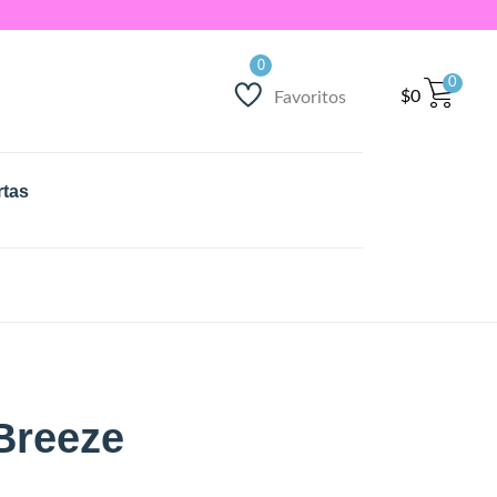
0
$
0
Favoritos
rtas
Breeze