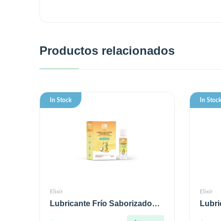
Productos relacionados
In Stock
In Stoc
Elixir
Elixir
Lubricante Frío Saborizado
Lubri
Elixir 30 ml Piña Colada
Sabor