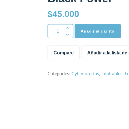
$
45.000
Añadir al carrito
Compare
Añadir a la lista d
Categories:
Cyber ofertas
,
Infaltables
,
L