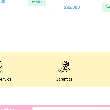
000
nada de Coco
X 30 Ml Sen Intimo
$
35.000
 envíos
Garantías