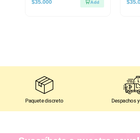
$
35.000
$
35.
Limo
Paquete discreto
Despachos y