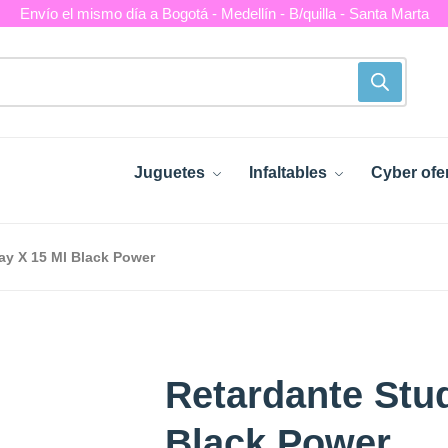
Envío el mismo día a Bogotá - Medellín - B/quilla - Santa Marta
Juguetes
Infaltables
Cyber ofe
ay X 15 Ml Black Power
Retardante Stu
Black Power