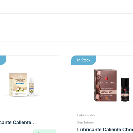
k
In Stock
Lubricantes
cante Caliente
Sen Intimo
izado Elixir 30 ml
Lubricante Caliente Cho