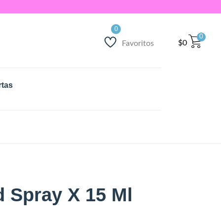
0
$
0
Favoritos
rtas
d Spray X 15 Ml