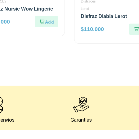
CES
Disfraces
az Nursie Wow Lingerie
Lerot
Disfraz Diabla Lerot
.000
$
110.000
 envíos
Garantías