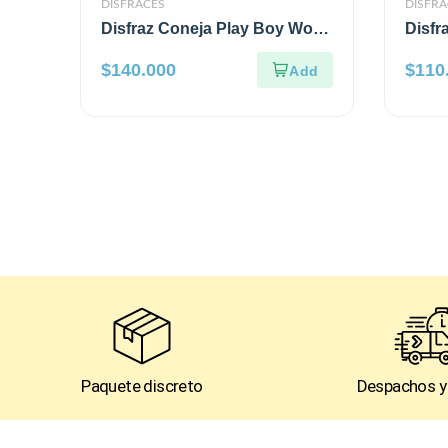
DISFRACES
DISFRA
Disfraz Coneja Play Boy Wow
Disfr
Lingerie
$
140.000
$
110
Paquete discreto
Despachos y