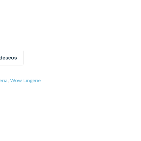
e deseos
eria
,
Wow Lingerie