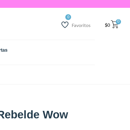
0
$
0
Favoritos
rtas
a Rebelde Wow