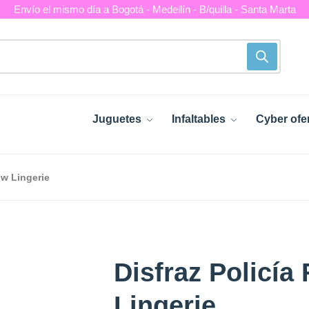
Envío el mismo día a Bogotá - Medellín - B/quilla - Santa Marta
Juguetes
Infaltables
Cyber ofe
ow Lingerie
Disfraz Policí
Lingerie