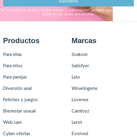
Suscribirse
*Al suscribirme acepto recibir emails e información de Hole sexshop, bajo sus
políticas de datos personales.
Productos
Marcas
Para ellas
Svakom
Para ellos
Satisfyer
Para parejas
Lelo
Diversión anal
Wowlingerie
Fetiches y juegos
Lovense
Bienestar sexual
Camtoyz
Web cam
Lerot
Cyber ofertas
Evolved