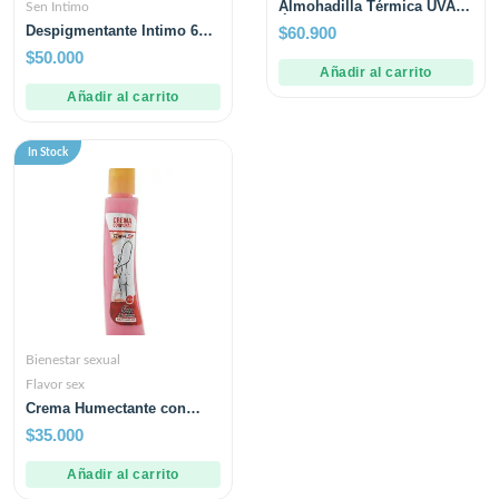
Almohadilla Térmica UVA
Sen Intimo
Única
Despigmentante Intimo 60
$
60.900
ML Sen Intimo
$
50.000
Añadir al carrito
Añadir al carrito
In Stock
Bienestar sexual
Flavor sex
Crema Humectante con
Feromona Flavor sex 120
$
35.000
mL
Añadir al carrito