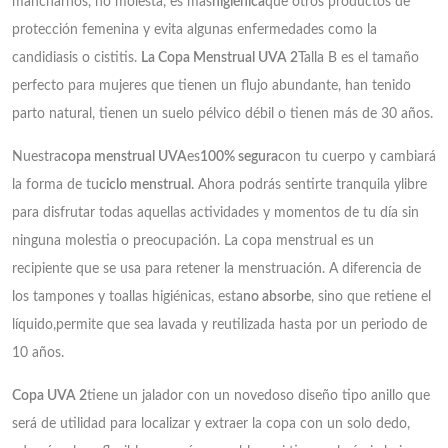
mancharnos, no molesta, es más
higiénica
que otros productos de
protección femenina y evita algunas enfermedades como la
candidiasis o cistitis.
La Copa Menstrual UVA 2
Talla B es el tamaño
perfecto para mujeres que tienen un flujo abundante, han tenido
parto natural, tienen un suelo pélvico débil o tienen más de 30 años.
Nuestra
copa menstrual UVA
es
100% segura
con tu cuerpo y cambiará
la forma de tu
ciclo menstrual
. Ahora podrás sentirte tranquila ylibre
para disfrutar todas aquellas actividades y momentos de tu día sin
ninguna molestia o preocupación. La copa menstrual es un
recipiente que se usa para retener la menstruación. A diferencia de
los tampones y toallas higiénicas, esta
no absorbe
, sino que retiene el
líquido,permite que sea lavada y reutilizada hasta por un periodo de
10 años.
Copa UVA 2
tiene un jalador con un novedoso diseño tipo anillo que
será de utilidad para localizar y extraer la copa con un solo dedo,